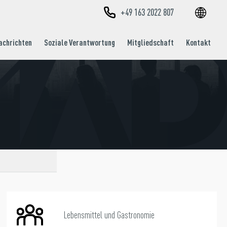
+49 163 2022 807
EN
TR
achrichten
Soziale Verantwortung
Mitgliedschaft
Kontakt
Lebensmittel und Gastronomie