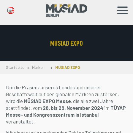
TR
DE
MUSIAD EXPO
Unternehmen
Marken
Startseite
Marken
MUSIAD EXPO
Nachrichten
Um die Präsenz unseres Landes und unserer
Soziale Verantwortung
Geschäftswelt auf den globalen Märkten zu stärken,
wird die
MÜSIAD EXPO Messe
, die alle zwei Jahre
Mitgliedschaft
stattfindet, vom
26. bis 29. November 2024
im
TÜYAP
Messe- und Kongresszentrum in Istanbul
Kontakt
veranstaltet.
Mit einer stetig wachsenden Zahl an Teilnehmern und