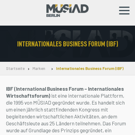
TR
DE
INTERNATIONALES BUSINESS FORUM (IBF)
Unternehmen
Marken
Startseite
Marken
Internationales Business Forum (IBF)
Nachrichten
IBF (International Business Forum – Internationales
Soziale Verantwortung
Wirtschaftsforum)
ist eine internationale Plattform,
die 1995 von MÜSIAD gegründet wurde. Es handelt sich
Mitgliedschaft
um einen jährlich stattfindenden Kongress mit
begleitenden wirtschaftlichen Aktivitäten, an dem
Kontakt
Geschäftsleute aus 25 Ländern teilnehmen. Das Forum
wurde auf Grundlage des Prinzips gegründet, ein